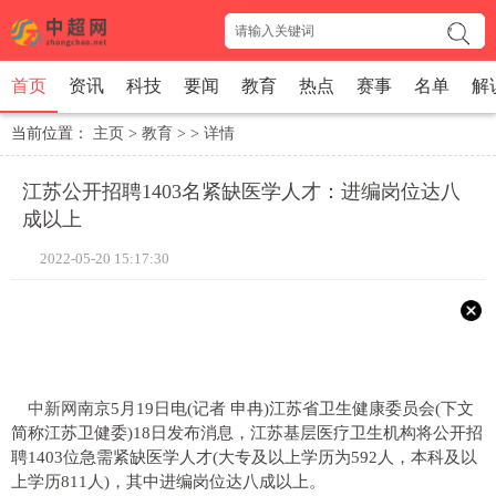
首页
资讯
科技
要闻
教育
热点
赛事
名单
解
当前位置：
主页
>
教育
> >
详情
江苏公开招聘1403名紧缺医学人才：进编岗位达八
成以上
2022-05-20 15:17:30
中新网
南京5月19日电(记者 申冉)江苏省卫生健康委员会(下文
简称江苏卫健委)18日发布消息，江苏基层医疗卫生机构将公开招
聘1403位急需紧缺医学人才(大专及以上学历为592人，本科及以
上学历811人)，其中进编岗位达八成以上。