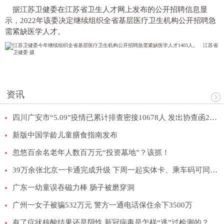
据江苏卫健委在江苏省卫生人才网上发布的公开招聘信息显
示，2022年该委决定继续组织全省基层医疗卫生机构公开招聘急
需紧缺医学人才。
资讯
四川广安市“5.09”疫情已累计排查密接10678人 发出协查函215份
新版中国学龄儿童膳食指南发布
忽悠百余名老年人数百万元“投资墓地”？该抓！
39万余张北京一卡通完成升级 下周一起实体卡、乘车码可同步健康码信息
广东一幼童误吞磁力棒 肠子被磨穿洞
广州一女子被骗532万元 警方一通电话保住余下3500万
有了症状核酸结果还是阴性 新冠病毒是怎样“逃”过检测的？