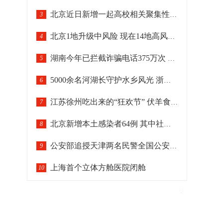
北京近日新增一起高校相关聚集性疫情
3
北京1地升级中风险 现在14地高风险29地中风险
4
湖南今年已拦截诈骗电话375万次 劝阻逾261万名潜在受害群众
5
5000余名河湖长守护水乡风光 浙江绍兴十年治水汇清流
6
江苏徐州吃出来的“狂欢节” 伏羊食俗晋级“国家队”
7
北京新增本土感染者64例 其中社会面筛查2例
8
公安部追授天津两名民警全国公安系统二级英雄模范
9
上海首个立体方舱医院闭舱
10