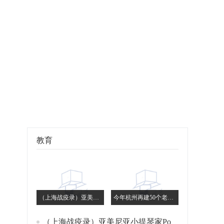
教育
（上海战疫录）亚美尼亚小提琴家Poghosyan：我是长了外国脸的上海人
今年杭州再建50个老年友好型社区 提升服务便利可及性
（上海战疫录）亚美尼亚小提琴家Poghosyan：我是长了外国脸的上海人