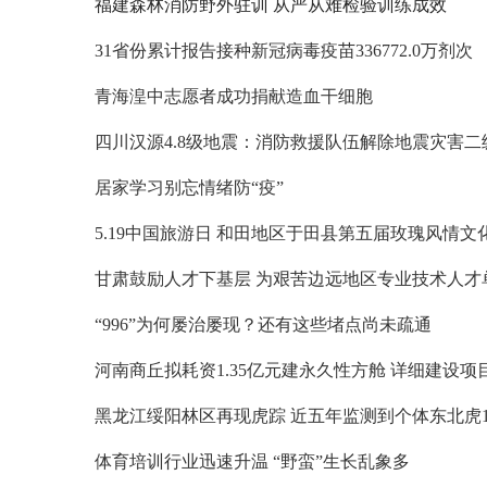
福建森林消防野外驻训 从严从难检验训练成效
31省份累计报告接种新冠病毒疫苗336772.0万剂次
青海湟中志愿者成功捐献造血干细胞
居家学习别忘情绪防“疫”
“996”为何屡治屡现？还有这些堵点尚未疏通
黑龙江绥阳林区再现虎踪 近五年监测到个体东北虎1
体育培训行业迅速升温 “野蛮”生长乱象多