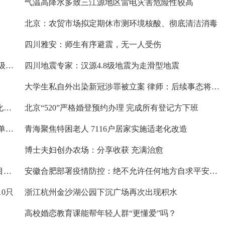
气温高降水多致三江源地区雷电灾害危险性较高
北京：农贸市场拟定期休市测环境核酸、彻底清洁消毒
四川雅安：师生有序避震，无一人受伤
四川汉源4.8级地震：消防救援队伍解除地震灾害二级响应
四川地震专家：汉源4.8级地震为走滑型地震
大学生私自外出染新冠涉罪被立案 律师：后续事态将影响量刑
5.19中国旅游日 和田地区于田县第五届玫瑰风情文化旅游节开幕
北京“520”严格婚登预约办理 完成所有登记方下班
甘肃鼓励人才下基层 为艰苦边远地区专业技术人才单列岗位
青海聚焦特困老人 7116户居家实施适老化改造
博士夫妇创办农场：分享收获 充满治愈
河南商丘拟耗资1.35亿元建永久性方舱 详细建设项目披露
安徽合肥部署疫情防控：绝不允许任何地方自求平安而跑偏走样
0只
浙江杭州金沙湖公园下沉广场再次出现积水
高校婚恋教育课能帮年轻人群“更懂爱”吗？