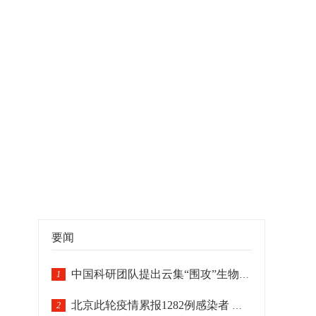
要闻
中国科研团队提出云集“围攻”生物靶标智能纳米机器人模型
1
北京此轮疫情累报1282例感染者 各区疫情呈差异化分布
2