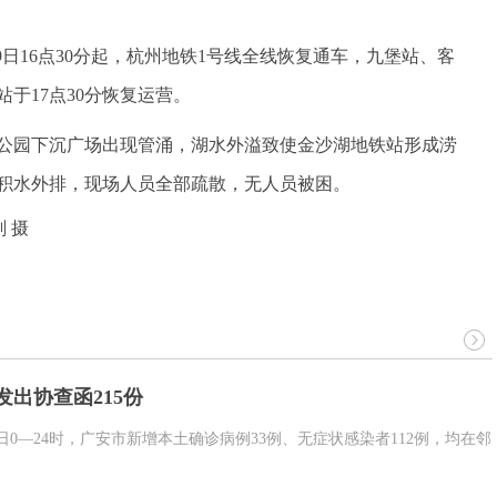
19日16点30分起，杭州地铁1号线全线恢复通车，九堡站、客
于17点30分恢复运营。
湖公园下沉广场出现管涌，湖水外溢致使金沙湖地铁站形成涝
积水外排，现场人员全部疏散，无人员被困。
 发出协查函215份
日0—24时，广安市新增本土确诊病例33例、无症状感染者112例，均在邻