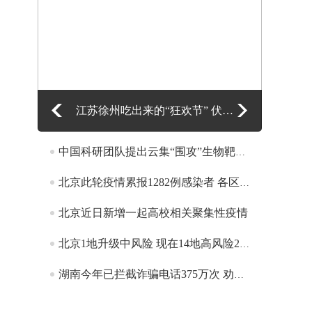
江苏徐州吃出来的“狂欢节” 伏羊食俗晋级“国家队”
中国科研团队提出云集“围攻”生物靶标智能纳米机器人模型
北京此轮疫情累报1282例感染者 各区疫情呈差异化分布
北京近日新增一起高校相关聚集性疫情
北京1地升级中风险 现在14地高风险29地中风险
湖南今年已拦截诈骗电话375万次 劝阻逾261万名潜在受害群众