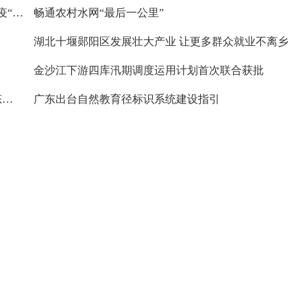
两位抗美援朝老战士：72年前共赴战场 而今打赢抗疫“硬仗”
畅通农村水网“最后一公里”
湖北十堰郧阳区发展壮大产业 让更多群众就业不离乡
金沙江下游四库汛期调度运用计划首次联合获批
江西新增1例本土无症状感染者 南昌进一步做好常态化疫情防控
广东出台自然教育径标识系统建设指引